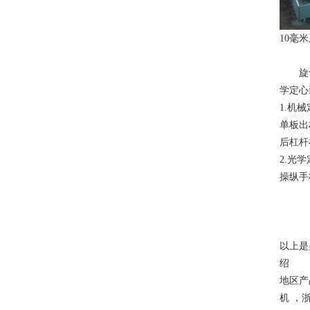
10毫
旋切机
学定心
1.机
单板出
后杠杆
2.光
操纵手
以上是
绍
地区
机
，