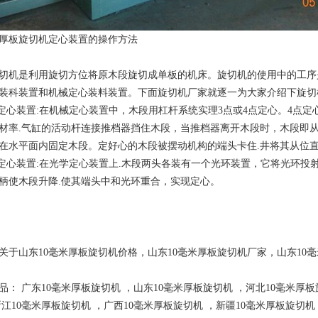
米厚板旋切机定心装置的操作方法
是利用旋切方位将原木段旋切成单板的机床。旋切机的使用中的工序
装科装置和机械定心装料装置。下面旋切机厂家就逐一为大家介绍下旋切
械定心装置:在机械定心装置中，木段用杠杆系统实理3点或4点定心。4点
材率.气缸的活动杆连接推档器挡住木段，当推档器离开木段时，木段即
在水平面内固定木段。定好心的木段被摆动机构的端头卡住.井将其从位
学定心装置:在光学定心装置上.木段两头各装有一个光环装置，它将光环
柄使木段升降.使其端头中和光环重合，实现定心。
关于山东10毫米厚板旋切机价格，山东10毫米厚板旋切机厂家，山东10
产品：
广东10毫米厚板旋切机
，
山东10毫米厚板旋切机
，
河北10毫米厚
浙江10毫米厚板旋切机
，
广西10毫米厚板旋切机
，
新疆10毫米厚板旋切机