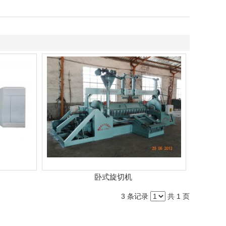
卧式旋切机
3 条记录
共 1 页